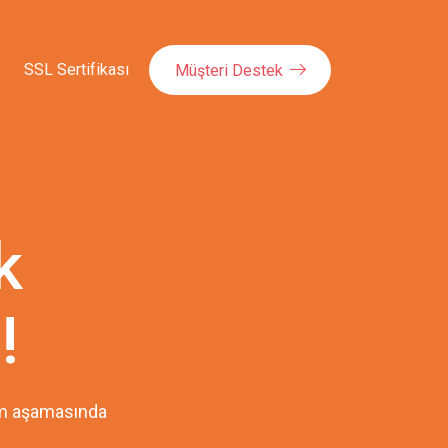
SSL Sertifikası
Müşteri Destek
k
!
pım aşamasında