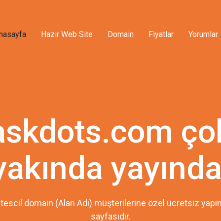
nasayfa
Hazır Web Site
Domain
Fiyatlar
Yorumlar
askdots.com ço
yakında yayında
tescil domain (Alan Adı) müşterilerine özel ücretsiz ya
sayfasıdır.