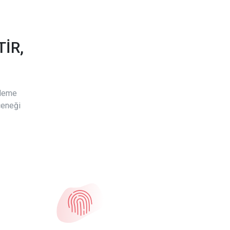
İR,
ödeme
çeneği