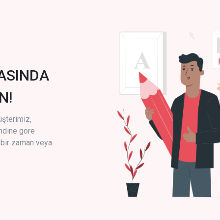
ASINDA
N!
üşterimiz,
endine göre
i bir zaman veya